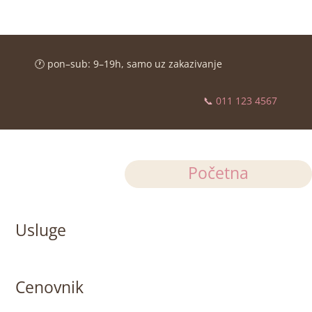
🕐 pon–sub: 9–19h, samo uz zakazivanje
📞
011 123 4567
Početna
Usluge
Cenovnik