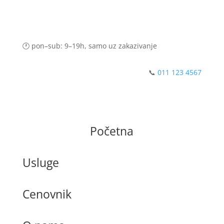
🕐 pon–sub: 9–19h, samo uz zakazivanje
📞
011 123 4567
Početna
Usluge
Cenovnik